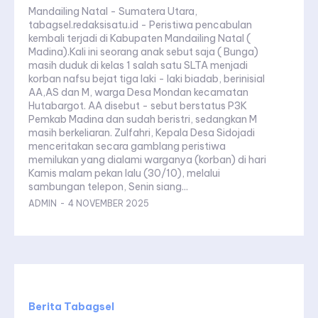
Mandailing Natal - Sumatera Utara,
tabagsel.redaksisatu.id - Peristiwa pencabulan
kembali terjadi di Kabupaten Mandailing Natal (
Madina).Kali ini seorang anak sebut saja ( Bunga)
masih duduk di kelas 1 salah satu SLTA menjadi
korban nafsu bejat tiga laki - laki biadab, berinisial
AA,AS dan M, warga Desa Mondan kecamatan
Hutabargot. AA disebut - sebut berstatus P3K
Pemkab Madina dan sudah beristri, sedangkan M
masih berkeliaran. Zulfahri, Kepala Desa Sidojadi
menceritakan secara gamblang peristiwa
memilukan yang dialami warganya (korban) di hari
Kamis malam pekan lalu (30/10), melalui
sambungan telepon, Senin siang...
ADMIN
-
4 NOVEMBER 2025
Berita Tabagsel