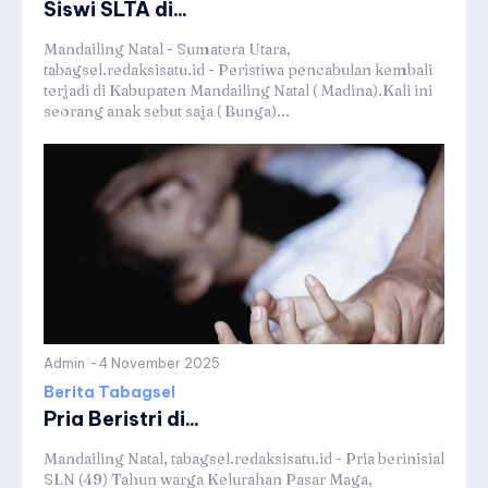
Siswi SLTA di...
Mandailing Natal - Sumatera Utara,
tabagsel.redaksisatu.id - Peristiwa pencabulan kembali
terjadi di Kabupaten Mandailing Natal ( Madina).Kali ini
seorang anak sebut saja ( Bunga)...
Admin
-
4 November 2025
Berita Tabagsel
Pria Beristri di...
Mandailing Natal, tabagsel.redaksisatu.id - Pria berinisial
SLN (49) Tahun warga Kelurahan Pasar Maga,