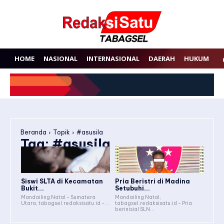
HOME
NASIONAL
INTERNASIONAL
DAERAH
HUKUM
P
Beranda
Topik
#asusila
Tag:
#asusila
Siswi SLTA di Kecamatan
Pria Beristri di Madina
Bukit...
Setubuhi...
Mandailing Natal - Sumatera
Mandailing Natal,
Utara, tabagsel.redaksisatu.id -...
tabagsel.redaksisatu.id - Pria
berinisial SLN...