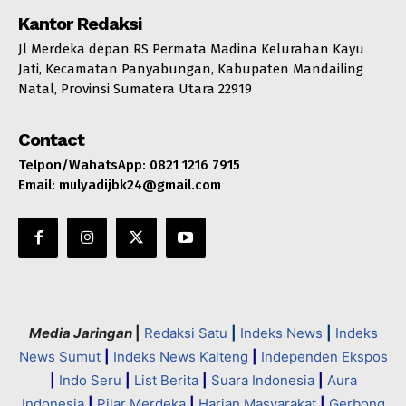
Kantor Redaksi
Jl Merdeka depan RS Permata Madina Kelurahan Kayu
Jati, Kecamatan Panyabungan, Kabupaten Mandailing
Natal, Provinsi Sumatera Utara 22919
Contact
Telpon/WahatsApp: 0821 1216 7915
Email: mulyadijbk24@gmail.com
Media Jaringan
|
Redaksi Satu
|
Indeks News
|
Indeks
News Sumut
|
Indeks News Kalteng
|
Independen Ekspos
|
Indo Seru
|
List Berita
|
Suara Indonesia
|
Aura
Indonesia
|
Pilar Merdeka
|
Harian Masyarakat
|
Gerbong