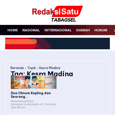
HOME
NASIONAL
INTERNASIONAL
DAERAH
HUKUM
P
Beranda
Topik
Kesra Madina
Tag:
Kesra Madina
Dua Oknum Kepling dan
Seorang...
Mandailing Natal,
tabagsel.redaksisatu.id - Perilaku
dua oknum...