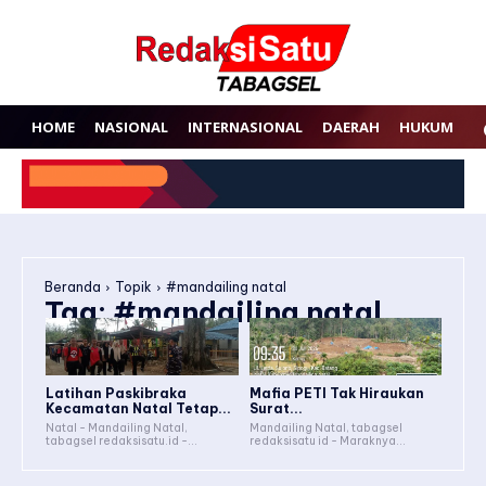
HOME
NASIONAL
INTERNASIONAL
DAERAH
HUKUM
P
Beranda
Topik
#mandailing natal
Tag:
#mandailing natal
Latihan Paskibraka
Mafia PETI Tak Hiraukan
Kecamatan Natal Tetap...
Surat...
Natal - Mandailing Natal,
Mandailing Natal, tabagsel
tabagsel redaksisatu.id -...
redaksisatu id - Maraknya...