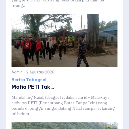
orang...
Admin
-
2 Agustus 2026
Berita Tabagsel
Mafia PETI Tak...
Mandailing Natal, tabagsel redaksisatu id - Maraknya
aktivitas PETI (Penambang Emas Tanpa Izin) yang
berada di pinggir sungai Batang Natal sampai sekarang
ini belum...