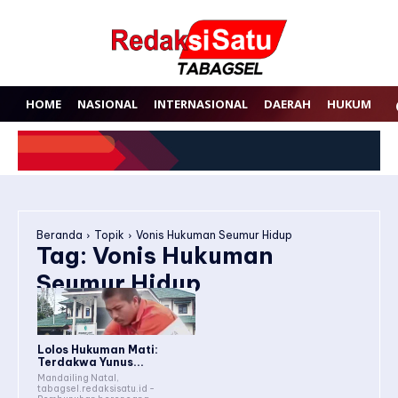
HOME
NASIONAL
INTERNASIONAL
DAERAH
HUKUM
P
Beranda
Topik
Vonis Hukuman Seumur Hidup
Tag:
Vonis Hukuman
Seumur Hidup
Lolos Hukuman Mati:
Terdakwa Yunus...
Mandailing Natal,
tabagsel.redaksisatu.id -