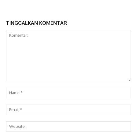
TINGGALKAN KOMENTAR
Komentar:
Na
Ema
Web