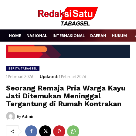
HOME
NASIONAL
INTERNASIONAL
DAERAH
HUKUM
P
BERITA TABAGSEL
1 Februari 2026
Updated:
1 Februari 2026
Seorang Remaja Pria Warga Kayu
Jati Ditemukan Meninggal
Tergantung di Rumah Kontrakan
By
Admin