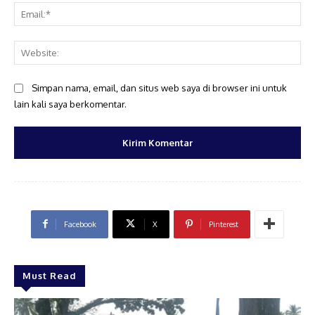
Ema
Web
Simpan nama, email, dan situs web saya di browser ini untuk
lain kali saya berkomentar.
Facebook
X
Pinterest
Must Read