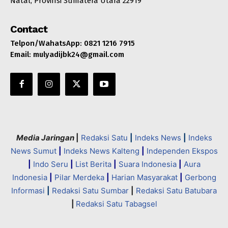
Natal, Provinsi Sumatera Utara 22919
Contact
Telpon/WahatsApp: 0821 1216 7915
Email: mulyadijbk24@gmail.com
Media Jaringan
|
Redaksi Satu
|
Indeks News
|
Indeks
News Sumut
|
Indeks News Kalteng
|
Independen Ekspos
|
Indo Seru
|
List Berita
|
Suara Indonesia
|
Aura
Indonesia
|
Pilar Merdeka
|
Harian Masyarakat
|
Gerbong
Informasi
|
Redaksi Satu Sumbar
|
Redaksi Satu Batubara
|
Redaksi Satu Tabagsel