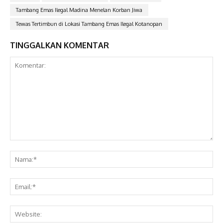
Tambang Emas Ilegal Madina Menelan Korban Jiwa
Tewas Tertimbun di Lokasi Tambang Emas Ilegal Kotanopan
TINGGALKAN KOMENTAR
Komentar:
Na
Ema
Web