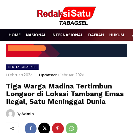
HOME
NASIONAL
INTERNASIONAL
DAERAH
HUKUM
P
BERITA TABAGSEL
1 Februari 2026
Updated:
1 Februari 2026
Tiga Warga Madina Tertimbun
Longsor di Lokasi Tambang Emas
Ilegal, Satu Meninggal Dunia
By
Admin