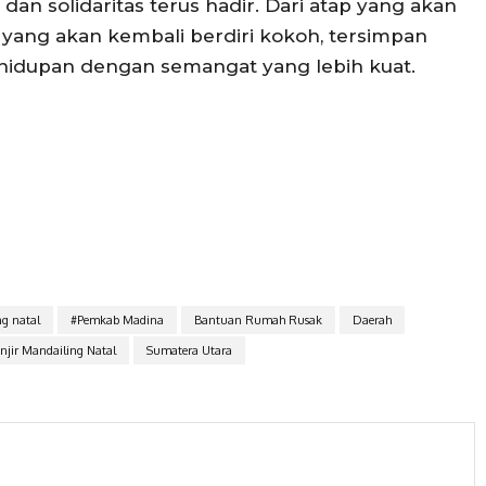
an solidaritas terus hadir. Dari atap yang akan
yang akan kembali berdiri kokoh, tersimpan
hidupan dengan semangat yang lebih kuat.
g natal
#Pemkab Madina
Bantuan Rumah Rusak
Daerah
njir Mandailing Natal
Sumatera Utara