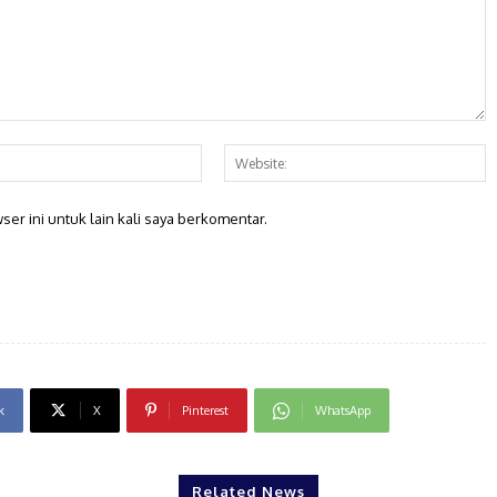
Email:*
W
er ini untuk lain kali saya berkomentar.
k
X
Pinterest
WhatsApp
Related News