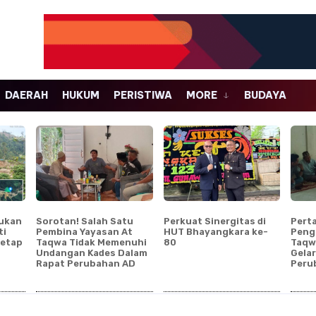
DAERAH
HUKUM
PERISTIWA
MORE
BUDAYA
aukan
Sorotan! Salah Satu
Perkuat Sinergitas di
Pert
ti
Pembina Yayasan At
HUT Bhayangkara ke-
Peng
Tetap
Taqwa Tidak Memenuhi
80
Taqw
Undangan Kades Dalam
Gelar
Rapat Perubahan AD
Peru