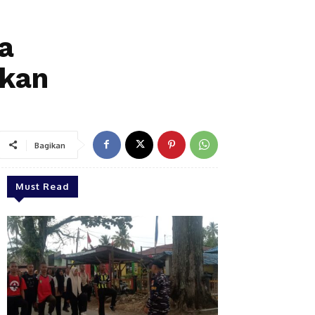
a
ikan
Bagikan
Must Read