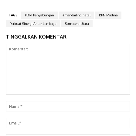
TAGS
#BRI Panyabungan
#mandailing natal
BPN Madina
Perkuat Sinergi Antar Lembaga
Sumatera Utara
TINGGALKAN KOMENTAR
Komentar:
Na
Ema