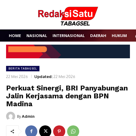
HOME
NASIONAL
INTERNASIONAL
DAERAH
HUKUM
P
BERITA TABAGSEL
22 Mei 2026
Updated:
22 Mei 2026
Perkuat Sinergi, BRI Panyabungan
Jalin Kerjasama dengan BPN
Madina
By
Admin