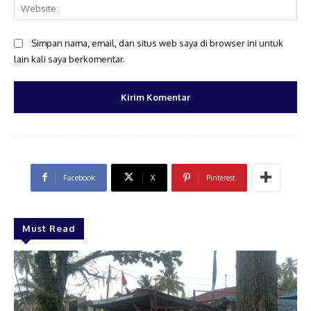
Web
Simpan nama, email, dan situs web saya di browser ini untuk
lain kali saya berkomentar.
Facebook
X
Pinterest
Must Read