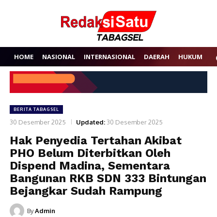
HOME
NASIONAL
INTERNASIONAL
DAERAH
HUKUM
P
BERITA TABAGSEL
30 Desember 2025
Updated:
30 Desember 2025
Hak Penyedia Tertahan Akibat
PHO Belum Diterbitkan Oleh
Dispend Madina, Sementara
Bangunan RKB SDN 333 Bintungan
Bejangkar Sudah Rampung
By
Admin